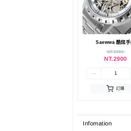
Saewwa 酷炫
NT.3500
NT.2900
訂購
Infomation